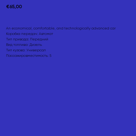
€
65,00
An economical, comfortable, and technologically advanced car
Коробка передач: Автомат
Тип привода: Передний
Вид топлива: Дизель
Тип кузова: Универсал
Пассажировместимость: 5